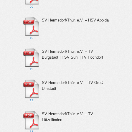
09
SV Hermsdorf/Thür. e.V. – HSV Apolda
10
SV Hermsdorf/Thür. e.V. – TV
Bürgstadt | HSV Suhl | TV Hochdorf
11
SV Hermsdorf/Thür. e.V. – TV Groß-
Umstadt
12
SV Hermsdorf/Thür. e.V. – TV
Lützellinden
13